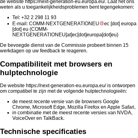
de website
https://next-generation-eu.europa.eu/
. Laat het ons
weten als u toegankelijkheidsproblemen bent tegengekomen:
Tel: +32 2 298 11 93
E-mail:
COMM-NEXTGENERATIONEU
ec
[dot]
europa
[dot]
eu
(COMM-
NEXTGENERATIONEU[at]ec[dot]europa[dot]eu)
De bevoegde dienst van de Commissie probeert binnen 15
werkdagen op uw feedback te reageren.
Compatibiliteit met browsers en
hulptechnologie
De website
https://next-generation-eu.europa.eu/
is ontworpen
om compatibel te zijn met de volgende hulptechnologieën:
de meest recente versie van de browsers Google
Chrome, Microsoft Edge, Mozilla Firefox en Apple Safari,
in combinatie met de meest recente versies van NVDA,
VoiceOver en TalkBack.
Technische specificaties