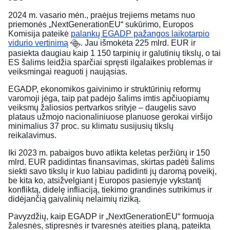
2024 m. vasario mėn., praėjus trejiems metams nuo
priemonės „NextGenerationEU“ sukūrimo, Europos
Komisija pateikė
palankų EGADP pažangos laikotarpio
vidurio vertinimą
. Jau išmokėta 225 mlrd. EUR ir
pasiekta daugiau kaip 1 150 tarpinių ir galutinių tikslų, o tai
ES šalims leidžia sparčiai spręsti ilgalaikes problemas ir
veiksmingai reaguoti į naująsias.
EGADP, ekonomikos gaivinimo ir struktūrinių reformų
varomoji jėga, taip pat padėjo šalims imtis apčiuopiamų
veiksmų žaliosios pertvarkos srityje – daugelis savo
plataus užmojo nacionaliniuose planuose gerokai viršijo
minimalius 37 proc. su klimatu susijusių tikslų
reikalavimus.
Iki 2023 m. pabaigos buvo atlikta keletas peržiūrų ir 150
mlrd. EUR padidintas finansavimas, skirtas padėti šalims
siekti savo tikslų ir kuo labiau padidinti jų daromą poveikį,
be kita ko, atsižvelgiant į Europos pasienyje vykstantį
konfliktą, didelę infliaciją, tiekimo grandinės sutrikimus ir
didėjančią gaivalinių nelaimių riziką.
Pavyzdžių, kaip EGADP ir „NextGenerationEU“ formuoja
žalesnės, stipresnės ir tvaresnės ateities planą, pateikta