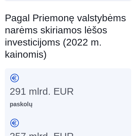
Pagal Priemonę valstybėms
Rep
narėms skiriamos lėšos
Ampl
investicijoms (2022 m.
Redu
kainomis)
Ecrã i
Impr
291 mlrd. EUR
paskolų