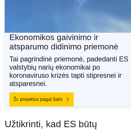
Ekonomikos gaivinimo ir
atsparumo didinimo priemonė
Tai pagrindinė priemonė, padedanti ES
valstybių narių ekonomikai po
koronaviruso krizės tapti stipresnei ir
atsparesnei.
Žr. projektus pagal šalis
Užtikrinti, kad ES būtų