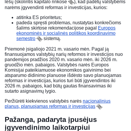
lėšų (
skolintis kapitalo rinkose
), kad padėtų valstybėms
narėms įgyvendinti reformas ir investicijas, kurios:
atitinka ES prioritetus;
padeda spręsti problemas, nustatytas konkrečioms
šalims skirtose rekomendacijose pagal
Europos
ekonominės ir socialinės politikos koordinavimo
semestro
sistemą.
Priemonė įsigaliojo 2021 m. vasario mėn. Pagal ją
finansuojamos valstybių narių reformos ir investicijos nuo
pandemijos pradžios 2020 m. vasario mėn. iki 2026 m.
gruodžio mėn. pabaigos. Valstybės narės Europos
Komisijai pateikiamuose ekonomikos gaivinimo bei
atsparumo didinimo planuose išdėsto savo planuojamas
reformas ir investicijas, kurios turi būti įgyvendintos iki
2026 m. pabaigos, kad būtų gautas finansavimas iki
sutarto asignavimų lygio.
Peržiūrėti kiekvienos valstybės narės
nacionalinius
planus, planuojamas reformas ir investicijas
Pažanga, padaryta įpusėjus
įgyvendinimo laikotarpiui