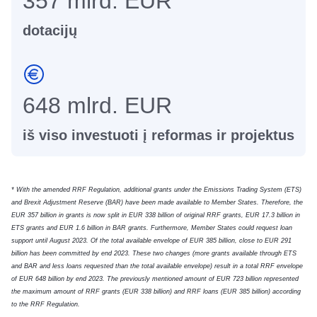
357 mlrd. EUR
dotacijų
648 mlrd. EUR
iš viso investuoti į reformas ir projektus
* With the amended RRF Regulation, additional grants under the Emissions Trading System (ETS)
and Brexit Adjustment Reserve (BAR) have been made available to Member States. Therefore, the
EUR 357 billion in grants is now split in EUR 338 billion of original RRF grants, EUR 17.3 billion in
ETS grants and EUR 1.6 billion in BAR grants. Furthermore, Member States could request loan
support until August 2023. Of the total available envelope of EUR 385 billion, close to EUR 291
billion has been committed by end 2023. These two changes (more grants available through ETS
and BAR and less loans requested than the total available envelope) result in a total RRF envelope
of EUR 648 billion by end 2023. The previously mentioned amount of EUR 723 billion represented
the maximum amount of RRF grants (EUR 338 billion) and RRF loans (EUR 385 billion) according
to the RRF Regulation.