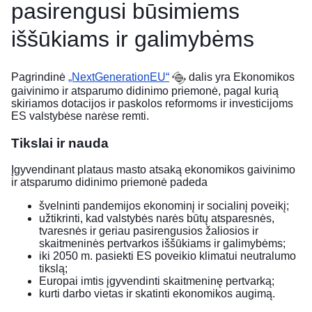
pasirengusi būsimiems
iššūkiams ir galimybėms
Pagrindinė
„NextGenerationEU“
dalis yra Ekonomikos
gaivinimo ir atsparumo didinimo priemonė, pagal kurią
skiriamos dotacijos ir paskolos reformoms ir investicijoms
ES valstybėse narėse remti.
Tikslai ir nauda
Įgyvendinant plataus masto atsaką ekonomikos gaivinimo
ir atsparumo didinimo priemonė padeda
švelninti pandemijos ekonominį ir socialinį poveikį;
užtikrinti, kad valstybės narės būtų atsparesnės,
tvaresnės ir geriau pasirengusios žaliosios ir
skaitmeninės pertvarkos iššūkiams ir galimybėms;
iki 2050 m. pasiekti ES poveikio klimatui neutralumo
tikslą;
Europai imtis įgyvendinti skaitmeninę pertvarką;
kurti darbo vietas ir skatinti ekonomikos augimą.