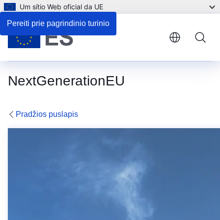
Um sítio Web oficial da UE
Pereiti prie pagrindinio turinio
NextGenerationEU
Pradžios puslapis
Ekonomikos gaivinimo 