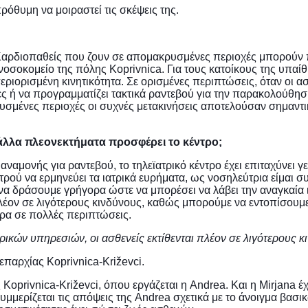
ρόθυμη να μοιραστεί τις σκέψεις της.
Καρδιοπαθείς που ζουν σε απομακρυσμένες περιοχές μπορούν π
νοσοκομείο της πόλης Koprivnica. Για τους κατοίκους της υπαίθ
περιορισμένη κινητικότητα. Σε ορισμένες περιπτώσεις, όταν οι 
μήνες ή να προγραμματίζει τακτικά ραντεβού για την παρακολού
σμένες περιοχές οι συχνές μετακινήσεις αποτελούσαν σημαντικ
α άλλα πλεονεκτήματα προσφέρει το κέντρο;
αναμονής για ραντεβού, το τηλεϊατρικό κέντρο έχει επιταχύνει γ
ατρού να ερμηνεύει τα ιατρικά ευρήματα, ως νοσηλεύτρια είμαι
 να δράσουμε γρήγορα ώστε να μπορέσει να λάβει την αναγκαία 
 πλέον σε λιγότερους κινδύνους, καθώς μπορούμε να εντοπίσουμ
ρα σε πολλές περιπτώσεις.
ικών υπηρεσιών, οι ασθενείς εκτίθενται πλέον σε λιγότερους κ
επαρχίας Koprivnica-Križevci.
 Koprivnica-Križevci, όπου εργάζεται η Andrea. Και η Mirjana 
Συμμερίζεται τις απόψεις της Andrea σχετικά με το άνοιγμα βασ