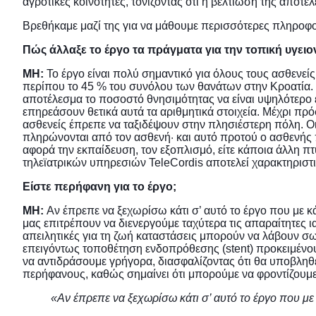
αγροτικές κοινότητες, τονίζοντας ότι η βελτίωση της αποτ
Βρεθήκαμε μαζί της για να μάθουμε περισσότερες πληροφορ
Πώς άλλαξε το έργο τα πράγματα για την τοπική υγει
MH:
Το έργο είναι πολύ σημαντικό για όλους τους ασθενε
περίπου το 45 % του συνόλου των θανάτων στην Κροατία. Ο
αποτέλεσμα το ποσοστό θνησιμότητας να είναι υψηλότερο ε
επηρεάσουν θετικά αυτά τα αριθμητικά στοιχεία. Μέχρι πρό
ασθενείς έπρεπε να ταξιδέψουν στην πλησιέστερη πόλη. Οι 
πληρώνονται από τον ασθενή· και αυτό προτού ο ασθενής π
αφορά την εκπαίδευση, τον εξοπλισμό, είτε κάποια άλλη π
τηλεϊατρικών υπηρεσιών TeleCordis αποτελεί χαρακτηριστ
Είστε περήφανη για το έργο;
MH:
Αν έπρεπε να ξεχωρίσω κάτι σ’ αυτό το έργο που με κά
μας επιτρέπουν να διενεργούμε ταχύτερα τις απαραίτητες ια
απειλητικές για τη ζωή καταστάσεις μπορούν να λάβουν σω
επειγόντως τοποθέτηση ενδοπρόθεσης (stent) προκειμένο
να αντιδράσουμε γρήγορα, διασφαλίζοντας ότι θα υποβληθ
περήφανους, καθώς σημαίνει ότι μπορούμε να φροντίζουμε
«Αν έπρεπε να ξεχωρίσω κάτι σ’ αυτό το έργο που με