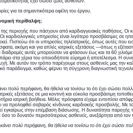
ελεσματικότητας έχει σώσει ζωές ασθενών.
ίες για τα σημαντικότερα οφέλη του έργου.
ονομική περίθαλψη;
ίς της περιοχής που πάσχουν από καρδιαγγειακές παθήσεις. Οι
ι καρδιολογικές υπηρεσίες είναι λιγότερο προσβάσιμες σε ηπει
κεί. Πιστεύω ότι οι υπηρεσίες τηλεϊατρικής, όπως αυτές που 
σφατα, ακόμη και για απλές ιατρικές εξετάσεις —όπως η εξέτασ
διαδρομές αυτές μπορούσαν να φτάσουν έως και τα 60 χιλιόμετρα
άρει στα χέρια του οποιοδήποτε εύρημα ή αποτέλεσμα. Η συνεχή
τυχή. Με αυτόν τον τρόπο παρέχουμε στους ασθενείς μας την κα
ικό παράδειγμα, καθώς φέρνει τη σύγχρονη διαγνωστική τεχνολ
νει πολύ περήφανη, θα ήθελα να τονίσω το ότι έχει σώσει πολλ
τρικές εξετάσεις σε μια κοντινή και εύκολα προσβάσιμη τοποθεσ
τήρια ιατρική βοήθεια. Μόλις πρόσφατα είχαμε εντοπίσει απόφ
υ να προληφθεί σοβαρός κίνδυνος καρδιακής προσβολής. Με το
εί εγκαίρως στην επέμβαση διάσωσης. Η δυνατότητα παροχής τ
 όσο το δυνατόν περισσότερους ασθενείς, ανεξάρτητα από τον 
 κάνει πολύ περήφανη, θα ήθελα να τονίσω το ότι έχει σώσει πο