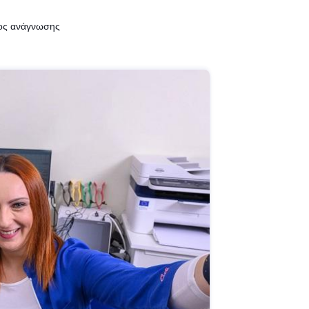
νος ανάγνωσης