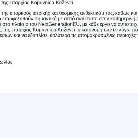
 της επαρχίας Koprivnica-Križevci.
α της επαρκούς ιατρικής και θεσμικής ανθεκτικότητας, καθώς κα
 να επωφεληθούν σημαντικά με απτό αντίκτυπο στην καθημερινή ζ
το πλαίσιο του NextGenerationEU, με κάθε έργο να αντιστοιχεί 
 της επαρχίας Koprivnica-Križevci, η κατανομή των εν λόγω πόρ
ιών και να εξοπλίσει καλύτερα τις απομακρυσμένες περιοχές 
νωνίας