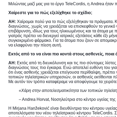
Μιλώντας μαζί μας για το έργο TeleCordis, η Andrea ήταν π
Χαίρεστε για το πώς εξελίχθηκε το σχέδιο;
AH:
Χαίρομαι πολύ για το πώς εξελίχθηκαν τα πράγματα. 
διαγνώσεις, χωρίς να χρειάζεται να επισκεφθούν το γενικό 
επιβάρυνση, ιδίως για τους ηλικιωμένους και τα άτομα με 
γιατρός πρέπει να διενεργεί ιατρικές εξετάσεις κάθε έξι 
συγκεκριμένο φάρμακο. Για τα άτομα που ζουν σε απομακρυ
να ελαφρύνει την πίεση αυτή.
Εκτός από το να είναι πιο κοντά στους ασθενείς, ποι
AH:
Εκτός από τη διευκόλυνση και τις πιο σύντομες λίστες 
διαγνώσεις τους πιο έγκαιρα. Ενώ αποτελεί ευθύνη του γι
ότι ένας ασθενής χρειάζεται επείγουσα περίθαλψη, πρέπει
τοπικών τηλεϊατρικών υπηρεσιών, οι ασθενείς εκτίθενται
Με αυτόν τον τρόπο καταφέραμε να αποφύγουμε τα χειρότε
«Χάρη στην αποτελεσματικότητα των τοπικών τηλεϊατρ
– Andrea Horvat, Νοσηλεύτρια στο κέντρο υγείας της 
Η Mirjana Hanžeković είναι διευθύντρια του κέντρου υγείας
αποτελέσματα του νέου τηλεϊατρικού κέντρου TeleCordis. 