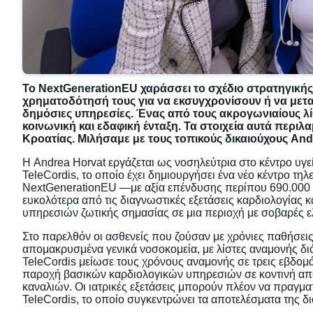
Το NextGenerationEU χαράσσει το σχέδιο στρατηγικής γ
χρηματοδότησή τους για να εκσυγχρονίσουν ή να μετ
δημόσιες υπηρεσίες. Ένας από τους ακρογωνιαίους λίθο
κοινωνική και εδαφική ένταξη. Τα στοιχεία αυτά περι
Κροατίας. Μιλήσαμε με τους τοπικούς δικαιούχους Andr
Η Andrea Horvat εργάζεται ως νοσηλεύτρια στο κέντρο υγεία
TeleCordis, το οποίο έχει δημιουργήσει ένα νέο κέντρο 
NextGenerationEU —με αξία επένδυσης περίπου 690.000 ε
ευκολότερα από τις διαγνωστικές εξετάσεις καρδιολογίας κ
υπηρεσιών ζωτικής σημασίας σε μια περιοχή με σοβαρές ελ
Στο παρελθόν οι ασθενείς που ζούσαν με χρόνιες παθήσεις ή
απομακρυσμένα γενικά νοσοκομεία, με λίστες αναμονής διάρ
TeleCordis μείωσε τους χρόνους αναμονής σε τρεις εβδομ
παροχή βασικών καρδιολογικών υπηρεσιών σε κοντινή απόσ
καναλιών. Οι ιατρικές εξετάσεις μπορούν πλέον να πραγμ
TeleCordis, το οποίο συγκεντρώνει τα αποτελέσματα της δι