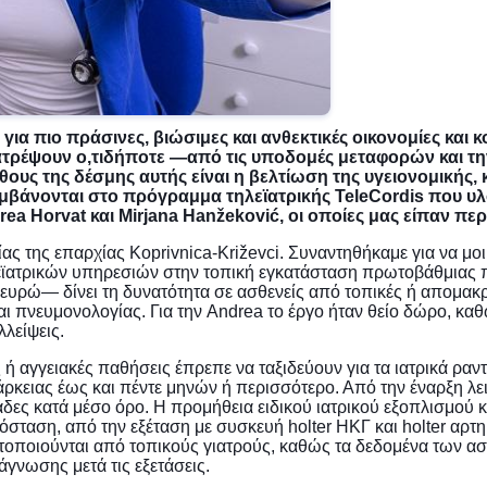
ια πιο πράσινες, βιώσιμες και ανθεκτικές οικονομίες και κ
ατρέψουν ο,τιδήποτε —από τις υποδομές μεταφορών και τη
υς της δέσμης αυτής είναι η βελτίωση της υγειονομικής, κ
λαμβάνονται στο πρόγραμμα τηλεϊατρικής TeleCordis που υλ
ea Horvat και Mirjana Hanžeković, οι οποίες μας είπαν περ
ς της επαρχίας Koprivnica-Križevci. Συναντηθήκαμε για να μοιρ
τηλεϊατρικών υπηρεσιών στην τοπική εγκατάσταση πρωτοβάθμια
υρώ— δίνει τη δυνατότητα σε ασθενείς από τοπικές ή απομακρ
αι πνευμονολογίας. Για την Andrea το έργο ήταν θείο δώρο, καθ
λείψεις.
 αγγειακές παθήσεις έπρεπε να ταξιδεύουν για τα ιατρικά ραντε
κειας έως και πέντε μηνών ή περισσότερο. Από την έναρξη λειτο
άδες κατά μέσο όρο. Η προμήθεια ειδικού ιατρικού εξοπλισμού
ταση, από την εξέταση με συσκευή holter ΗΚΓ και holter αρτη
ατοποιούνται από τοπικούς γιατρούς, καθώς τα δεδομένα των 
άγνωσης μετά τις εξετάσεις.