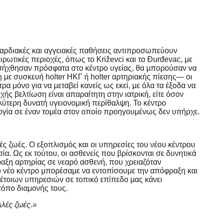
 καρδιακές και αγγειακές παθήσεις αντιπροσωπεύουν
ρωτικές περιοχές, όπως το Križevci και το Đurđevac, με
εισήχθησαν πρόσφατα στο κέντρο υγείας, θα μπορούσαν να
η με συσκευή holter ΗΚΓ ή holter αρτηριακής πίεσης— οι
 μόνο για να μεταβεί κανείς ως εκεί, με όλα τα έξοδα να
ς βελτίωση είναι απαραίτητη στην ιατρική, είτε όσον
λύτερη δυνατή υγειονομική περίθαλψη. Το κέντρο
ογία σε έναν τομέα στον οποίο προηγουμένως δεν υπήρχε.
ές ζωές. Ο εξοπλισμός και οι υπηρεσίες του νέου κέντρου
ία. Ως εκ τούτου, οι ασθενείς που βρίσκονται σε δυνητικά
ραξη αρτηρίας σε νεαρό ασθενή, που χρειαζόταν
 νέο κέντρο μπορέσαμε να εντοπίσουμε την απόφραξη και
έτοιων υπηρεσιών σε τοπικό επίπεδο μας κάνει
τόπο διαμονής τους.
λλές ζωές.»