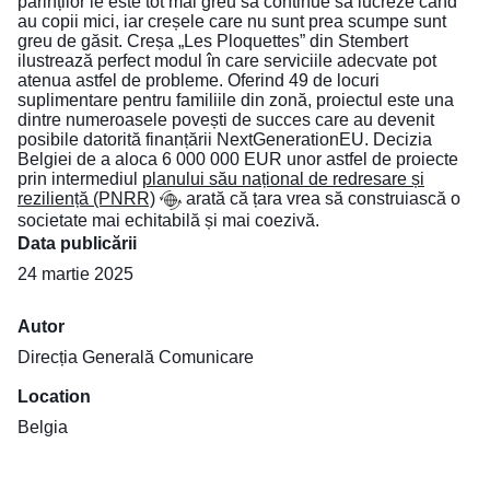
părinților le este tot mai greu să continue să lucreze când
au copii mici, iar creșele care nu sunt prea scumpe sunt
greu de găsit. Creșa „Les Ploquettes” din Stembert
ilustrează perfect modul în care serviciile adecvate pot
atenua astfel de probleme. Oferind 49 de locuri
suplimentare pentru familiile din zonă, proiectul este una
dintre numeroasele povești de succes care au devenit
posibile datorită finanțării NextGenerationEU. Decizia
Belgiei de a aloca 6 000 000 EUR unor astfel de proiecte
prin intermediul
planului său național de redresare și
reziliență (PNRR)
arată că țara vrea să construiască o
societate mai echitabilă și mai coezivă.
Data publicării
24 martie 2025
Autor
Direcția Generală Comunicare
Location
Belgia