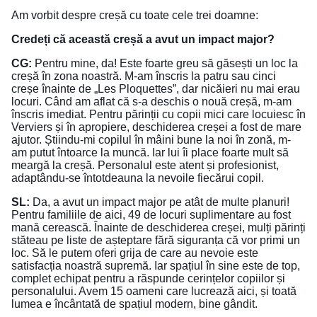
Am vorbit despre creșă cu toate cele trei doamne:
Credeți că această creșă a avut un impact major?
CG:
Pentru mine, da! Este foarte greu să găsești un loc la
creșă în zona noastră. M-am înscris la patru sau cinci
creșe înainte de „Les Ploquettes”, dar nicăieri nu mai erau
locuri. Când am aflat că s-a deschis o nouă creșă, m-am
înscris imediat. Pentru părinții cu copii mici care locuiesc în
Verviers și în apropiere, deschiderea creșei a fost de mare
ajutor. Știindu-mi copilul în mâini bune la noi în zonă, m-
am putut întoarce la muncă. Iar lui îi place foarte mult să
meargă la creșă. Personalul este atent și profesionist,
adaptându-se întotdeauna la nevoile fiecărui copil.
SL:
Da, a avut un impact major pe atât de multe planuri!
Pentru familiile de aici, 49 de locuri suplimentare au fost
mană cerească. Înainte de deschiderea creșei, mulți părinți
stăteau pe liste de așteptare fără siguranța că vor primi un
loc. Să le putem oferi grija de care au nevoie este
satisfacția noastră supremă. Iar spațiul în sine este de top,
complet echipat pentru a răspunde cerințelor copiilor și
personalului. Avem 15 oameni care lucrează aici, și toată
lumea e încântată de spațiul modern, bine gândit.