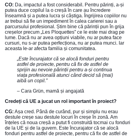
CO:
Da, impactul a fost considerabil. Pentru părinți, a-și
putea duce copilul la o creșă în care au încredere
înseamnă și a putea lucra și câștiga. Îngrijirea copiilor nu
ar trebui să fie un impediment în calea carierei sau a
parcursului profesional. Știm bine că părinții pun în grija
creșelor precum „Les Ploquettes” ce le este mai drag pe
lume. Dacă nu ar avea opțiuni viabile, nu ar putea face
cursuri, nu s-ar putea perfecționa, nu ar putea munci. Iar
aceasta le-ar afecta familia și comunitatea.
„Este încurajator că se alocă fonduri pentru
astfel de proiecte, pentru că fix de astfel de
sprijin au nevoie părinții pentru a-și continua
viața profesională atunci când decid să (mai)
aibă un copil.”
– Cara Grün, mamă și angajată
Credeți că UE a jucat un rol important în proiect?
CG:
Așa cred. Până de curând, pur și simplu nu erau
destule creșe sau destule locuri în creșe în zonă. Am
înțeles că noua creșă a putut fi construită tocmai cu fonduri
de la UE și de la guvern. Este încurajator că se alocă
fonduri pentru astfel de proiecte, pentru că fix de astfel de