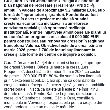
Cu ajutorul NextGenerationEU, Belgia a elaborat un
plan național de redresare și reziliență (PNRR)
amplu, în valoare de aproximativ 5,2 miliarde EUR, sub
formă de împrumuturi și granturi. Fondurile au fost
investite în diverse proiecte menite să susțină
creșterea economică incluzivă, să amelioreze
coeziunea socială și să sporească reziliența
instituțională. Printre inițiativele ambițioase ale planului
se numără un program care a alocat 6 000 000 EUR
pentru construirea sau renovarea creșelor în regiunea
francofonă Valonia. Obiectivul este de a crea, până în
martie 2026, peste 1 700 de locuri suplimentare în
creșe și alte forme de centre de îngrijire a copiilor.
Cara Grün are un băiețel de doi ani și locuiește aproape
de orașul Verviers. Băiețelul merge la creșa „Les
Ploquettes”, deschisă la Stembert în mai 2024 cu costuri
de peste 1 200 000 EUR. 80 % din sumă a fost finanțată
prin NextGenerationEU. Cara spune că doar datorită
creșei a putut reîncepe să lucreze și să-și urmeze ambițiile
profesionale, liniștită că băiețelul îi este bine îngrijit nu
departe de casă. Pentru Sabine Lejeune, directoarea
creșei din Stembert și pentru Cécile Ozer, consilieră
municipală în Verviers și responsabilă pentru creșele din
zonă, proiectul este un motiv de mândrie.