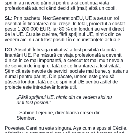
sprijin au nevoie părinții pentru a-și continua viața
profesională atunci când decid să (mai) aibă un copil.
SL:
Prin pachetul NextGenerationEU, UE a avut un rol
esențial în finanțarea noii creșe. În total, proiectul a costat
peste 1 200 000 EUR, iar 80 % din fonduri au venit direct
de la UE. Cu alte cuvinte, fără sprijinul UE, nimic din ce
vedem aici nu ar fi fost posibil în circumstanțele actuale.
CO:
Absolut! Întreaga inițiativă a fost posibilă datorită
finanțării UE. Pe măsură ce viața profesională a devenit
din ce în ce mai importantă, a crescut tot mai mult nevoia
de servicii de îngrijire. Iată de ce finanțarea a fost vitală.
Știm că este nevoie de servicii sociale mai bune, și asta nu
numai pentru părinți. Din păcate, uneori este greu să
găsești fonduri. Iată de ce sprijinul UE pentru astfel de
proiecte este într-adevăr foarte util.
„Fără sprijinul UE, nimic din ce vedem aici nu
ar fi fost posibil.”
–Sabine Lejeune, directoarea creșei din
Stembert
Povestea Carei nu este singura. Așa cum a spus și Cécile,