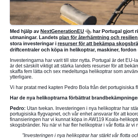
Med hjälp av
NextGenerationEU
har Portugal gjort r
utmaningar. Landets
plan för återhämtning och resilie
stora investeringar i
resurser för att bekämpa skogsbr
driftcentraler och köpa in helikoptrar, maskiner, fordon 
Investeringarna har varit till stor nytta. Portugal är det 
är det särskilt viktigt att stärka landets resurser för att
skaffa fem lätta och sex medeltunga helikoptrar som använd
ytterligare.
Vi har pratat med kapten Pedro Bola från det portugisiska f
Har de nya helikoptrarna förbättrat brandbekämpning
Pedro:
Utan tvekan. Investeringen i nya helikoptrar har stärk
portugisiska flygvapnet, och vår enhet ansvarar för att koord
finansieringen har vi kunnat köpa in AW119 Koala-helikopt
skogsbränder. Nu när vi har fler helikoptrar i vår flotta är 
”Investeringen i nya helikoptrar har stärkt vår flotta 