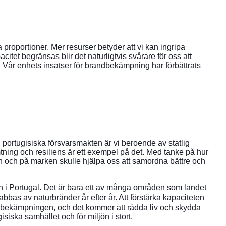
a proportioner. Mer resurser betyder att vi kan ingripa
tet begränsas blir det naturligtvis svårare för oss att
. Vår enhets insatser för brandbekämpning har förbättrats
 portugisiska försvarsmakten är vi beroende av statlig
mtning och resiliens är ett exempel på det. Med tanke på hur
ften och på marken skulle hjälpa oss att samordna bättre och
en i Portugal. Det är bara ett av många områden som landet
drabbas av naturbränder år efter år. Att förstärka kapaciteten
ndbekämpningen, och det kommer att rädda liv och skydda
gisiska samhället och för miljön i stort.