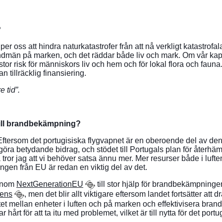
?
r oss att hindra naturkatastrofer från att nå verkligt katastrofal
dmän på marken, och det räddar både liv och mark. Om vår kapaci
r risk för människors liv och hem och för lokal flora och fauna
n tillräcklig finansiering.
re tid”.
 till brandbekämpning?
. Eftersom det portugisiska flygvapnet är en oberoende del av den
 göra betydande bidrag, och stödet till Portugals plan för återhä
så tror jag att vi behöver satsa ännu mer. Mer resurser både i lu
ringen från EU är redan en viktig del av det.
genom
NextGenerationEU
till stor hjälp för brandbekämpning
iens
, men det blir allt viktigare eftersom landet fortsätter att 
et mellan enheter i luften och på marken och effektivisera bra
hårt för att ta itu med problemet, vilket är till nytta för det portu