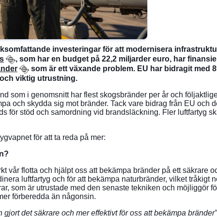
iksomfattande investeringar för att modernisera infrastruktu
ns
, som har en budget på 22,2 miljarder euro, har finansi
änder
som är ett växande problem. EU har bidragit med 89 
och viktig utrustning.
EU-land som i genomsnitt har flest skogsbränder per år och följak
 bekämpa och skydda sig mot bränder. Tack vare bidrag från EU och
s för stöd och samordning vid brandsläckning. Fler luftfartyg s
lygvapnet för att ta reda på mer:
en?
t vår flotta och hjälpt oss att bekämpa bränder på ett säkrare och
inera luftfartyg och för att bekämpa naturbränder, vilket tråkigt n
rar, som är utrustade med den senaste tekniken och möjliggör f
vi mer förberedda än någonsin.
och gjort det säkrare och mer effektivt för oss att bekämpa bränder