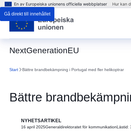
En av Europeiska unionens officiella webbplatser
Hur kan d
Gå direkt till innehållet
NextGenerationEU
Start
Bättre brandbekämpning i Portugal med fler helikoptrar
Bättre brandbekämpning
NYHETSARTIKEL
16 april 2025
Generaldirektoratet för kommunikation
Lästid: