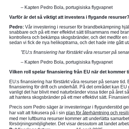
– Kapten Pedro Bola, portugisiska flygvapnet
Varför är det så viktigt att investera i flygande resurser
Pedro:
Vår investering i resurser för brandbekämpning hjälpe
snabbare och på ett mer effektivt sätt tillsammans med bran
kontrollera och bekämpa skogsbränder, och det medför en sto
sedan vi fick de nya helikoptrarna, och det hade inte gått uta
”EU:s finansiering har förstärkt våra resurser på sena
– Kapten Pedro Bola, portugisiska flygvapnet
Vilken roll spelar finansiering från EU när det kommer
EU:s finansiering har förstärkt våra resurser på senare tid
finansiering för drift och underhåll. På det området kan EU
vanligt det har blivit med naturbränder vissa tider på året 
att hantera skogsbränder på ett mer effektivt sätt. Finansie
Precis som Pedro säger är investeringar i flygunderstöd 
har valt att fokusera på i sin
plan för återhämtning och resil
med mer luftburna resurser kommer att underlätta samarbet
försörjningsmöjligheter. Det visar dessutom att landet arbetar 