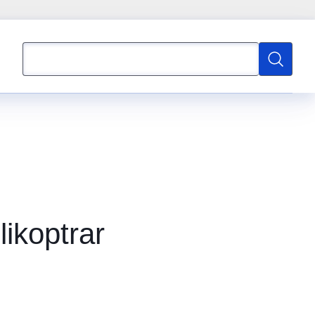
Sök
Sök
ikoptrar