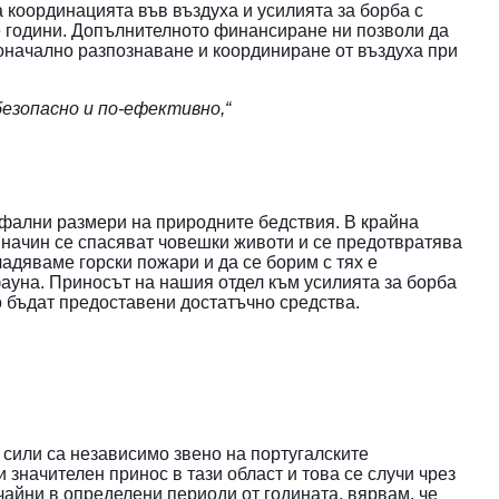
 координацията във въздуха и усилията за борба с
е години. Допълнителното финансиране ни позволи да
оначално разпознаване и координиране от въздуха при
безопасно и по-ефективно,“
офални размери на природните бедствия. В крайна
и начин се спасяват човешки животи и се предотвратява
ладяваме горски пожари и да се борим с тях е
фауна. Приносът на нашия отдел към усилията за борба
о бъдат предоставени достатъчно средства.
сили са независимо звено на португалските
начителен принос в тази област и това се случи чрез
чайни в определени периоди от годината, вярвам, че