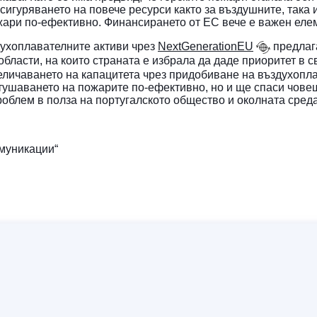
гуряването на повече ресурси както за въздушните, така и
жари по-ефективно. Финансирането от ЕС вече е важен еле
духоплавателните активи чрез
NextGenerationEU
предлага
области, на които страната е избрала да даде приоритет в 
еличаването на капацитета чрез придобиване на въздухопл
ушаването на пожарите по-ефективно, но и ще спаси чове
роблем в полза на португалското общество и околната среда
муникации“