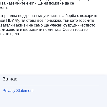
 за наземните екипи ще ни помогне да се
мент.
т реална подкрепа към усилията за борба с пожарите
своя
ПВУ
, тя става все по-важна, тъй като горските
авателни активи не само ще улесни сътрудничеството
шки животи и ще защити поминъка. Освен това то
 като цяло.
За нас
Privacy Statement