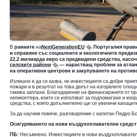
В
рамките
на
NextGenerationEU
Португалия прав
и справяне със социалните и екологичните предиз
22,2 милиарда евро са предвидени средства, насо
селските райони
— нарастващ проблем за атлант
на оперативни центрове и закупуването на проти
Излишно е да се казва, че инвестициите са добре прие
пожари и в резултат на това делът на изгорелите площ
такива заплахи. Благодарение на финансирането от пр
хеликоптера, които се използват за подпомагане и ко
средства, с което допълнително ще се увеличи капацит
За да научим повече, разговаряхме с капитан Педро Б
Осигуряването на нови въздухоплавателни средст
ПБ:
Несъмнено. Инвестициите в нови въздухоплавател