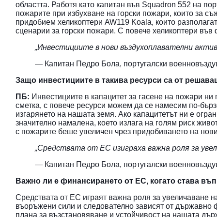
областта. Работя като капитан във Squadron 552 на по
пожарите при избухване на горски пожари, които за с
придобием хеликоптери AW119 Koala, които разполагат
сценарии за горски пожари. С повече хеликоптери във 
„Инвестициите в нови въздухоплавателни актив
— Капитан Педро Бола, португалски военновъзд
Защо инвестициите в такива ресурси са от решава
ПБ:
Инвестициите в капацитет за гасене на пожари ни
сметка, с повече ресурси можем да се намесим по-бърз
изгарянето на нашата земя. Ако капацитетът ни е огран
значително намалена, което излага на голям риск живо
с пожарите беше увеличен чрез придобиването на нови
„Средствата от ЕС изиграха важна роля за уве
— Капитан Педро Бола, португалски военновъзд
Важно ли е финансирането от ЕС, когато става въп
Средствата от ЕС играят важна роля за увеличаване н
въоръжени сили и следователно зависят от държавно ф
плана за възстановяване и устойчивост на нашата държ