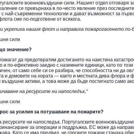
ртугалските военновъздушни сили. Нашият отдел отговаря за
ъжаление се превърнаха в по-често явление през последнит
 с най-съвременни технологии и дават възможност за първ
флота сме по-подготвени от всякога.
и укрепиха нашия флот и направиха пожарогасенето по-
ушни сили
що значение?
 помагат да предотвратим достигането на наистина катастр
о и по-ефективно заедно с наземните единици, като по тоз
ичен, от само себе си се разбира, че способността ни да ов
та и домовете на хората — както и местната дива флора и 
 въздушни активи, а това може да бъде постигнато само ак
личаване на ресурсите ни напоследък,“
ушни сили
рос за усилия за потушаване на пожарите?
а ресурсите ни напоследък. Португалските военновъздушни 
инансиране за операции и поддръжка. ЕС може да направи з
ава. Като се има предвид, че горските пожари станаха оби