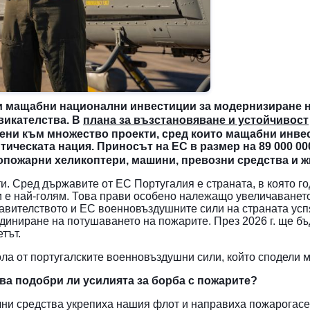
и мащабни национални инвестиции за модернизиране н
викателства. В
плана за възстановяване и устойчивост
чени към множество проекти, сред които мащабни инве
ическата нация. Приносът на ЕС в размер на 89 000 0
вопожарни хеликоптери, машини, превозни средства и 
ти. Сред държавите от ЕС Португалия е страната, в която 
и е най-голям. Това прави особено належащо увеличаването
авителството и ЕС военновъздушните сили на страната успя
ординиране на потушаването на пожарите. През 2026 г. ще 
етът.
ола от португалските военновъздушни сили, който сподели 
ва подобри ли усилията за борба с пожарите?
ни средства укрепиха нашия флот и направиха пожарогасен