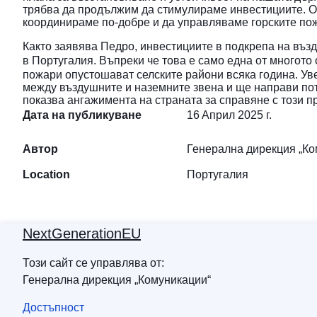
трябва да продължим да стимулираме инвестициите. Оси
координираме по-добре и да управляваме горските по
Както заявява Педро, инвестициите в подкрепа на въз
в Португалия. Въпреки че това е само една от многото 
пожари опустошават селските райони всяка година. Ув
между въздушните и наземните звена и ще направи пот
показва ангажимента на страната за справяне с този п
Дата на публикуване
16 Aприл 2025 г.
Автор
Генерална дирекция „Ко
Location
Пopтyгaлия
NextGenerationEU
Този сайт се управлява от:
Генерална дирекция „Комуникации“
Достъпност