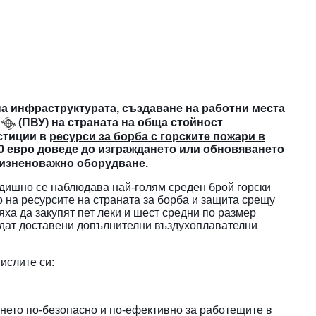
а инфраструктурата, създаване на работни места
(ПВУ) на страната на обща стойност
стиции в
ресурси за борба с горските пожари в
00 евро доведе до изграждането или обновяването
жизненоважно оборудване.
годишно се наблюдава най-голям среден брой горски
 на ресурсите на страната за борба и защита срещу
ха да закупят пет леки и шест средни по размер
бъдат доставени допълнителни въздухоплавателни
мислите си:
ето по-безопасно и по-ефективно за работещите в