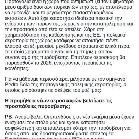
Πορτογαλία είναι η χώρα που αντιμετωπίζει τον υψηλότερο
μέσο αριθμό δασικών πυρκαγιών ετησίως, με αποτέλεσμα
να εμφανίζει και το μεγαλύτερο ποσοστό καμένων
εκτάσεων. Αυτό έχει καταστήσει ιδιαίτερα πιεστική την
ενίσχυση των πόρων της χώρας για την καταπολέμηση και
την προστασία από τέτοιες απειλές. Χάρη στη
χρηματοδότηση της κυβέρνησης και της ΕΕ, η πολεμική
αεροπορία της χώρας κατάφερε να αποκτήσει πέντε
ελαφρά και έξι μεσαίου μεγέθους στρατιωτικά ελικόπτερα,
τα οποία χρησιμοποιούνται για τη στήριξη και τον
συντονισμό της πυρόσβεσης. Επιπλέον αεροσκάφη θα
παραδοθούν το 2026, ενισχύοντας περαιτέρω τις
ικανότητες.
Για να μάθουμε περισσότερα, μιλήσαμε με τον σμηναγό
Pedro Bola της πορτογαλικής πολεμικής αεροπορίας, ο
οποίος μοιράστηκε τις σκέψεις του μαζί μας:
Η προμήθεια νέων αεροσκαφών βελτίωσε τις
προσπάθειες πυρόσβεσης;
PB:
Αναμφίβολα. Οι επενδύσεις σε νέα εναέρια μέσα έχουν
ενισχύσει τον στόλο μας και έχουν καταστήσει
ασφαλέστερη και αποτελεσματικότερη την πυρόσβεση για
όσους από μας δραστηριοποιούμαστε στον τομέα.