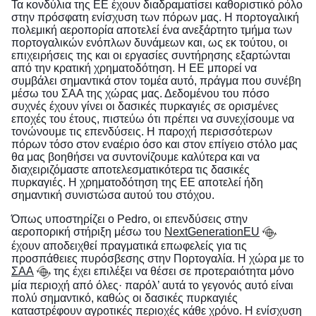
Τα κονδύλια της ΕΕ έχουν διαδραματίσει καθοριστικό ρόλο
στην πρόσφατη ενίσχυση των πόρων μας. Η πορτογαλική
πολεμική αεροπορία αποτελεί ένα ανεξάρτητο τμήμα των
πορτογαλικών ενόπλων δυνάμεων και, ως εκ τούτου, οι
επιχειρήσεις της και οι εργασίες συντήρησης εξαρτώνται
από την κρατική χρηματοδότηση. Η ΕΕ μπορεί να
συμβάλει σημαντικά στον τομέα αυτό, πράγμα που συνέβη
μέσω του ΣΑΑ της χώρας μας. Δεδομένου του πόσο
συχνές έχουν γίνει οι δασικές πυρκαγιές σε ορισμένες
εποχές του έτους, πιστεύω ότι πρέπει να συνεχίσουμε να
τονώνουμε τις επενδύσεις. Η παροχή περισσότερων
πόρων τόσο στον εναέριο όσο και στον επίγειο στόλο μας
θα μας βοηθήσει να συντονίζουμε καλύτερα και να
διαχειριζόμαστε αποτελεσματικότερα τις δασικές
πυρκαγιές. Η χρηματοδότηση της ΕΕ αποτελεί ήδη
σημαντική συνιστώσα αυτού του στόχου.
Όπως υποστηρίζει ο Pedro, οι επενδύσεις στην
αεροπορική στήριξη μέσω του
NextGenerationEU
έχουν αποδειχθεί πραγματικά επωφελείς για τις
προσπάθειες πυρόσβεσης στην Πορτογαλία. Η χώρα με το
ΣΑΑ
της έχει επιλέξει να θέσει σε προτεραιότητα μόνο
μία περιοχή από όλες· παρόλ’ αυτά το γεγονός αυτό είναι
πολύ σημαντικό, καθώς οι δασικές πυρκαγιές
καταστρέφουν αγροτικές περιοχές κάθε χρόνο. Η ενίσχυση