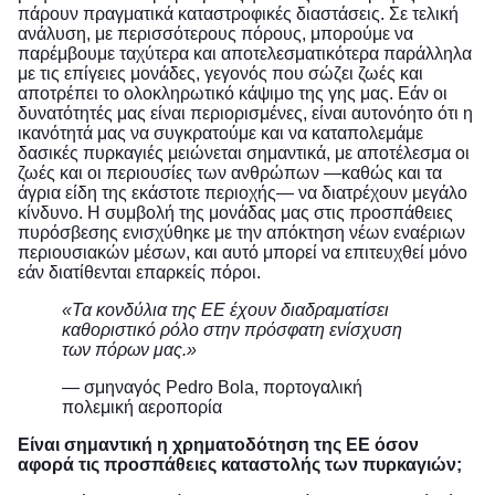
πάρουν πραγματικά καταστροφικές διαστάσεις. Σε τελική
ανάλυση, με περισσότερους πόρους, μπορούμε να
παρέμβουμε ταχύτερα και αποτελεσματικότερα παράλληλα
με τις επίγειες μονάδες, γεγονός που σώζει ζωές και
αποτρέπει το ολοκληρωτικό κάψιμο της γης μας. Εάν οι
δυνατότητές μας είναι περιορισμένες, είναι αυτονόητο ότι η
ικανότητά μας να συγκρατούμε και να καταπολεμάμε
δασικές πυρκαγιές μειώνεται σημαντικά, με αποτέλεσμα οι
ζωές και οι περιουσίες των ανθρώπων —καθώς και τα
άγρια είδη της εκάστοτε περιοχής— να διατρέχουν μεγάλο
κίνδυνο. Η συμβολή της μονάδας μας στις προσπάθειες
πυρόσβεσης ενισχύθηκε με την απόκτηση νέων εναέριων
περιουσιακών μέσων, και αυτό μπορεί να επιτευχθεί μόνο
εάν διατίθενται επαρκείς πόροι.
«Τα κονδύλια της ΕΕ έχουν διαδραματίσει
καθοριστικό ρόλο στην πρόσφατη ενίσχυση
των πόρων μας.»
— σμηναγός Pedro Bola, πορτογαλική
πολεμική αεροπορία
Είναι σημαντική η χρηματοδότηση της ΕΕ όσον
αφορά τις προσπάθειες καταστολής των πυρκαγιών;