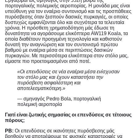
Εργάζομαι ως σμηναγός στην 552η μοίρα της
πορτογαλικής πολεμικής αεροπορίας. Η μονάδα μας είναι
υπεύθυνη για τον εναέριο συντονισμό και τις προσπάθειες
πυρόσβεσης όταν ξεσπούν δασικές πυρκαγιές, οι οποίες
δυστυχώς εμφανίζονται όλο και συχνότερα τα τελευταία
χρόνια. Η πρόσθετη χρηματοδότηση μάς έδωσε τη
δυνατότητα να αγοράσουμε ελικόπτερα AW119 Koala, τα
οποία διαθέτουν προηγμένη τεχνολογία και καθιστούν
δυνατή την αναγνώριση και τον συντονισμό πρώτου
βαθμού με εναέρια μέσα σε περιπτώσεις δασικών
πυρκαγιών. Με περισσότερα ελικόπτερα στον στόλο μας,
είμαστε πιο προετοιμασμένοι από ποτέ.
«Οι επενδύσεις σε νέα εναέρια μέσα ενίσχυσαν
τον στόλο μας και έχουν καταστήσει την
πυρόσβεση ασφαλέστερη και
αποτελεσματικότερη.»
— σμηναγός Pedro Bola, πορτογαλική
πολεμική αεροπορία
Γιατί είναι ζωτικής σημασίας οι επενδύσεις σε τέτοιους
πόρους;
PB:
Οι επενδύσεις σε ικανότητες πυρόσβεσης μάς
βοηθούν να αποτρέψουμε τις φυσικές καταστροφές να