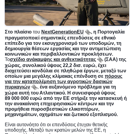
Στο πλαίσιο
του
NextGenerationEU
, η Πορτογαλία
πραγματοποιεί σημαντικές επενδύσεις σε εθνικό
επίπεδο για τον εκσυγχρονισμό των υποδομών, τη
δημιουργία θέσεων εργασίας και την αντιμετώπιση
κοινωνικών και περιβαλλοντικών προκλήσεων.
Το
σχέδιο ανάκαμψης και ανθεκτικότητας
(ΣΑΑ) της
χώρας, συνολικού ύψους 22,2 δισ. ευρώ, έχει
διοχετεύσει κονδύλια σε πληθώρα έργων, μεταξύ των
οποίων μια μεγάλης κλίμακας επένδυση σε
πόρους
για την καταπολέμηση των αγροτικών δασικών
πυρκαγιών
,
ένα αυξανόμενο πρόβλημα για τη
χώρα αυτή του Ατλαντικού. Η συνεισφορά ύψους
89 000 000 ευρώ από την ΕΕ στήριξε την κατασκευή ή
την ανακαίνιση επιχειρησιακών κέντρων και την
προμήθεια πυροσβεστικών ελικοπτέρων,
μηχανημάτων, οχημάτων και ζωτικού εξοπλισμού.
Είναι αυτονόητο ότι οι επενδύσεις έτυχαν θετικής
υποδοχής. Μεταξύ των κρατών μελών της ΕΕ, η