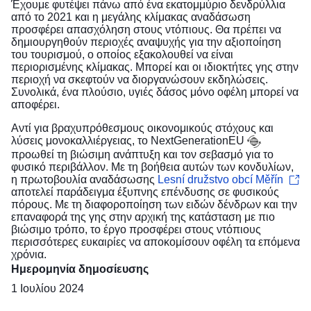
Έχουμε φυτέψει πάνω από ένα εκατομμύριο δενδρύλλια
από το 2021 και η μεγάλης κλίμακας αναδάσωση
προσφέρει απασχόληση στους ντόπιους. Θα πρέπει να
δημιουργηθούν περιοχές αναψυχής για την αξιοποίηση
του τουρισμού, ο οποίος εξακολουθεί να είναι
περιορισμένης κλίμακας. Μπορεί και οι ιδιοκτήτες γης στην
περιοχή να σκεφτούν να διοργανώσουν εκδηλώσεις.
Συνολικά, ένα πλούσιο, υγιές δάσος μόνο οφέλη μπορεί να
αποφέρει.
Αντί για βραχυπρόθεσμους οικονομικούς στόχους και
λύσεις μονοκαλλιέργειας, το
NextGenerationEU
προωθεί τη βιώσιμη ανάπτυξη και τον σεβασμό για το
φυσικό περιβάλλον. Με τη βοήθεια αυτών των κονδυλίων,
η πρωτοβουλία αναδάσωσης
Lesní družstvo obcí Měřín
αποτελεί παράδειγμα έξυπνης επένδυσης σε φυσικούς
πόρους. Με τη διαφοροποίηση των ειδών δένδρων και την
επαναφορά της γης στην αρχική της κατάσταση με πιο
βιώσιμο τρόπο, το έργο προσφέρει στους ντόπιους
περισσότερες ευκαιρίες να αποκομίσουν οφέλη τα επόμενα
χρόνια.
Ημερομηνία δημοσίευσης
1 Ιουλίου 2024