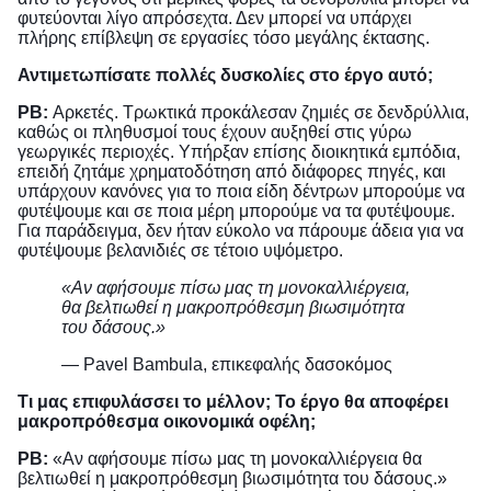
φυτεύονται λίγο απρόσεχτα. Δεν μπορεί να υπάρχει
πλήρης επίβλεψη σε εργασίες τόσο μεγάλης έκτασης.
Αντιμετωπίσατε πολλές δυσκολίες στο έργο αυτό;
PB:
Αρκετές. Τρωκτικά προκάλεσαν ζημιές σε δενδρύλλια,
καθώς οι πληθυσμοί τους έχουν αυξηθεί στις γύρω
γεωργικές περιοχές. Υπήρξαν επίσης διοικητικά εμπόδια,
επειδή ζητάμε χρηματοδότηση από διάφορες πηγές, και
υπάρχουν κανόνες για το ποια είδη δέντρων μπορούμε να
φυτέψουμε και σε ποια μέρη μπορούμε να τα φυτέψουμε.
Για παράδειγμα, δεν ήταν εύκολο να πάρουμε άδεια για να
φυτέψουμε βελανιδιές σε τέτοιο υψόμετρο.
«Αν αφήσουμε πίσω μας τη μονοκαλλιέργεια,
θα βελτιωθεί η μακροπρόθεσμη βιωσιμότητα
του δάσους.»
— Pavel Bambula, επικεφαλής δασοκόμος
Τι μας επιφυλάσσει το μέλλον; Το έργο θα αποφέρει
μακροπρόθεσμα οικονομικά οφέλη;
PB:
«Αν αφήσουμε πίσω μας τη μονοκαλλιέργεια θα
βελτιωθεί η μακροπρόθεσμη βιωσιμότητα του δάσους.»