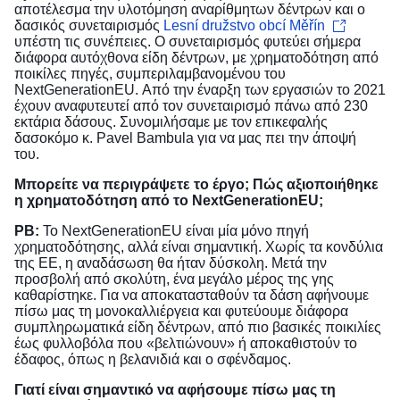
αποτέλεσμα την υλοτόμηση αναρίθμητων δέντρων και ο
δασικός συνεταιρισμός
Lesní družstvo obcí Měřín
υπέστη τις συνέπειες. Ο συνεταιρισμός φυτεύει σήμερα
διάφορα αυτόχθονα είδη δέντρων, με χρηματοδότηση από
ποικίλες πηγές, συμπεριλαμβανομένου του
NextGenerationEU. Από την έναρξη των εργασιών το 2021
έχουν αναφυτευτεί από τον συνεταιρισμό πάνω από 230
εκτάρια δάσους. Συνομιλήσαμε με τον επικεφαλής
δασοκόμο κ. Pavel Bambula για να μας πει την άποψή
του.
Μπορείτε να περιγράψετε το έργο; Πώς αξιοποιήθηκε
η χρηματοδότηση από το NextGenerationEU;
PB:
Το NextGenerationEU είναι μία μόνο πηγή
χρηματοδότησης, αλλά είναι σημαντική. Χωρίς τα κονδύλια
της ΕΕ, η αναδάσωση θα ήταν δύσκολη. Μετά την
προσβολή από σκολύτη, ένα μεγάλο μέρος της γης
καθαρίστηκε. Για να αποκατασταθούν τα δάση αφήνουμε
πίσω μας τη μονοκαλλιέργεια και φυτεύουμε διάφορα
συμπληρωματικά είδη δέντρων, από πιο βασικές ποικιλίες
έως φυλλοβόλα που «βελτιώνουν» ή αποκαθιστούν το
έδαφος, όπως η βελανιδιά και ο σφένδαμος.
Γιατί είναι σημαντικό να αφήσουμε πίσω μας τη