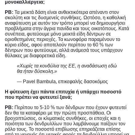
μονοκαλλιέργεια;
PB:
Τα μεικτά δάση είναι ανθεκτικότερα απέναντι στον
σκολύτη και τις δυσμενείς συνθήκες. Ωστόσο, η καθολική
αναφύτευση με αυτόν τον τρόπο μπορεί να δημιουργήσει
προβλήματα στην άγρια πανίδα και τους οικοτόπους. Κατά
συνέπεια, φυτεύουμε μόνο μεικτά είδη δέντρων σε
οριοθετημένες περιοχές. Τα κωνοφόρα παραμένουν το
κύριο είδος, αφού αποτελούν περίπου το 60 % των
δέντρων που φυτεύουμε, αλλά ανάμεσά τους υπάρχουν
θύλακες με διαφορετικά είδη.
«Χωρίς τα κονδύλια της ΕΕ, η αναδάσωση εδώ
θα ήταν δύσκολη.»
— Pavel Bambula, επικεφαλής δασοκόμος
Η φύτευση έχει πάντα επιτυχία ή υπάρχει ποσοστό
που πρέπει να φυτευτεί ξανά;
PB:
Περίπου το 5-10 % των δένδρων που έχουν φυτευτεί
δεν θα τα καταφέρει με την πρώτη προσπάθεια. Οι
βροχοπτώσεις, οι κλιματικές συνθήκες, οι εποχές και η
ποιότητα των δενδρυλλίων που λαμβάνουμε παίζουν τον
ρόλο τους. Το ποσοστό επιβίωσης επηρεάζεται επίσης
από το γεγονός ότι μερικές φορές τα δενδρύλλια μπορεί να